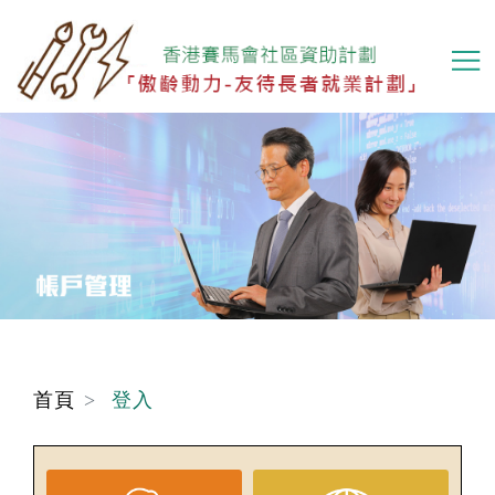
移
至
主
內
容
首頁
登入