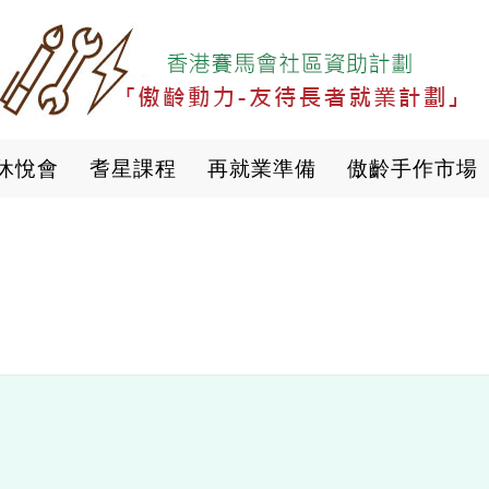
移
至
主
內
容
休悅會
耆星課程
再就業準備
傲齡手作市場