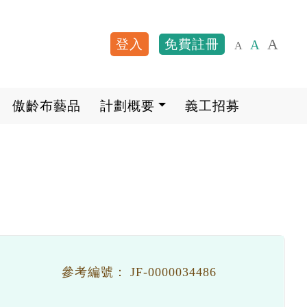
A
登入
免費註冊
A
A
User account me
傲齡布藝品
計劃概要
義工招募
參考編號：
JF-0000034486