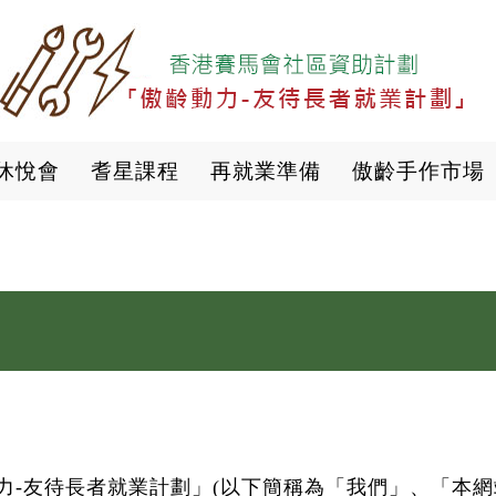
移
至
主
內
容
休悅會
耆星課程
再就業準備
傲齡手作市場
力-友待長者就業計劃」(以下簡稱為「我們」、「本網