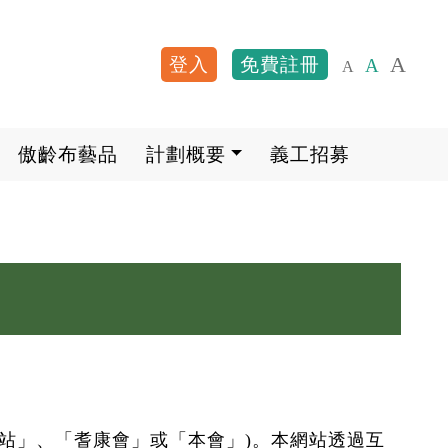
A
登入
免費註冊
A
A
User account me
傲齡布藝品
計劃概要
義工招募
站」、「耆康會」或「本會」)。本網站透過互