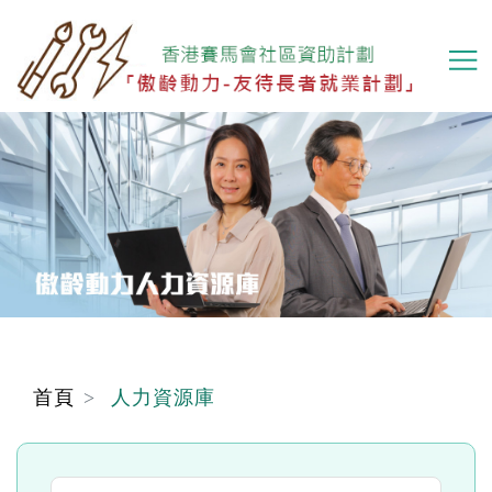
移
至
主
內
容
首頁
人力資源庫