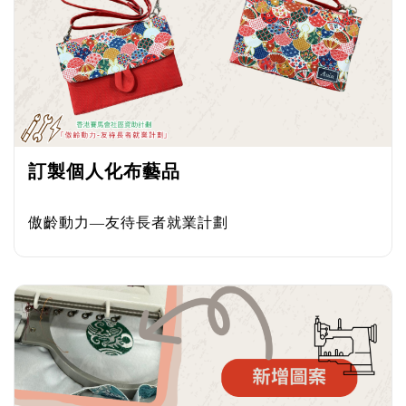
訂製個人化布藝品
傲齡動力—友待長者就業計劃