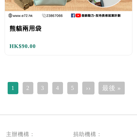
熊貓兩用袋
HK$
90.00
Pagination
下一頁
Last 
››
最後 »
1
2
3
4
5
主辦機構：
捐助機構：