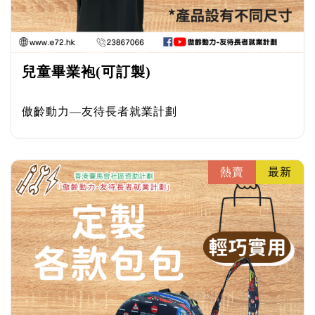
兒童畢業袍(可訂製)
傲齡動力—友待長者就業計劃
熱賣
最新