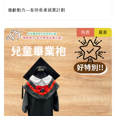
傲齡動力—友待長者就業計劃
熱賣
最新