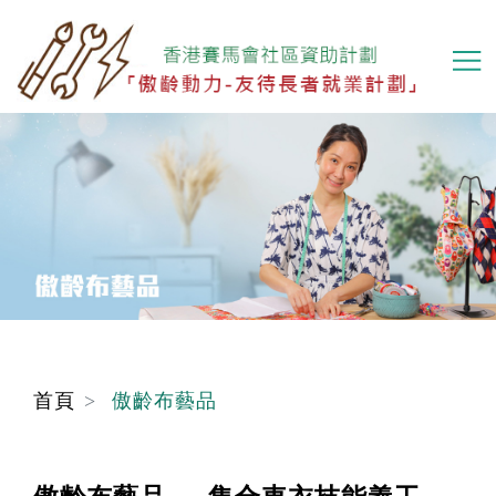
移
至
主
內
容
首頁
傲齡布藝品