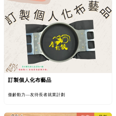
訂製個人化布藝品
傲齡動力—友待長者就業計劃