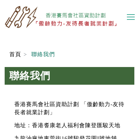
移
至
主
內
容
首頁
聯絡我們
聯絡我們
香港賽馬會社區資助計劃 「傲齡動力-友待
長者就業計劃」
地址：香港耆康老人福利會陳登匯駿天地
九龍油麻地東莞街16號駿發花園I號地舖