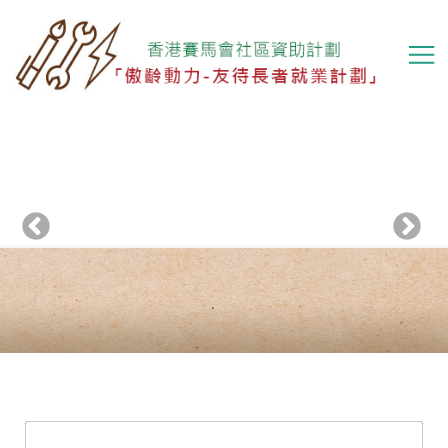
移
至
主
內
容
Previous
下一頁