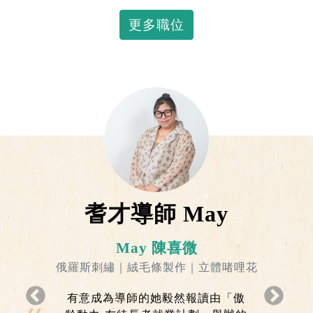
更多職位
耆才導師 May
May 陳喜微
俄羅斯刺繡｜絨毛條製作｜立體啫哩花
有意成為導師的她毅然報讀由「傲
Previous
下一頁