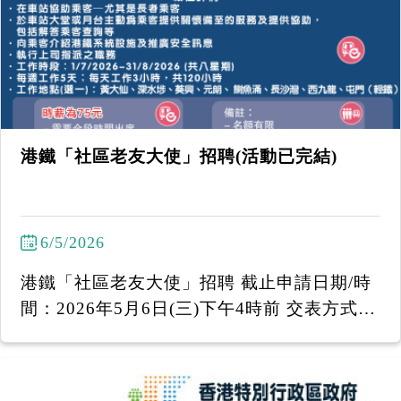
------------------- 「國泰附屬服務」行情招聘講
座 2026年5月26日(二)︱下午2時30分至下午4
時 地址：耆康會陳登匯駿天地 九龍油麻地東
莞街16號駿發花園I 號地舖 ----------------------
--------- 招聘講座提供不同的職位空缺：
港鐵「社區老友大使」招聘(活動已完結)
6/5/2026
港鐵「社區老友大使」招聘 截止申請日期/時
間：2026年5月6日(三)下午4時前 交表方式
(1) 親身/投寄到：香港耆康老人福利會陳登匯
駿天地 - 油麻地東莞街16號駿發花園第二期地
下I舖 (2) 電郵至 efep@sage.org.hk ------------