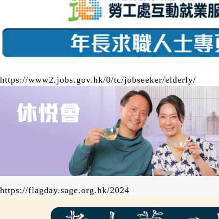
------------------- 工作車站：黃大仙、深水埗、
葵興、元朗、鰂魚涌、長沙灣、西九龍、屯門
（輕鐵） 職務簡介： •在車站協助乘客─尤其
是長者乘客 •於車站大堂或月台主動為乘客提
供關懷備至的服務及提供協助，包括解答乘客
查詢等 •向乘客介紹港鐵系統設施及推廣安全
https://www2.jobs.gov.hk/0/tc/jobseeker/elderly/
訊息 •執行上司指派之職務 -----------------------
-------- 如有疑問請致電 2386-7066與本計劃
職員聯絡 。 下載職位申請表
https://flagday.sage.org.hk/2024