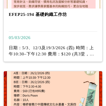
EFEP25-194 基礎鈎織工作坊
05/03/2026
日期：5/3、12/3及19/3/2026 (四) 時間：上
午10:30–下午12:30 費用：$120 (共3堂，已
包材料費) 導師：歐淑娟女士 名額：6人 對
象：有初步鈎織概念的學員 內容： 這課程為
愛好鈎織，而欠缺經驗的學員而設。 通過鈎
織簡單的成品（香囊、蝴蝶結及小圓球），
學習一般 常用針法、鈎織符號、慣用名詞及
圖解分析等基礎知識， 按步就班，務求讓學
員掌握基本的鈎織技巧，更自信地踏 入巧妙
多變的鈎織世界。