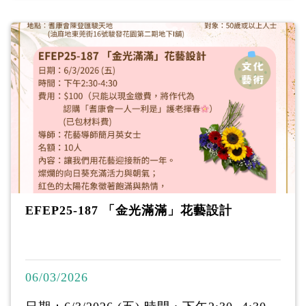
材料費) 導師：化學工程師陶建元先生 名
額：10人 內容： 參加實作工作坊，製作風味
豐富、療效性的發酵美食—泡菜，促進腸道
活力、優格支持免疫系統，以及黑麥麵包提
供健康能量，賦予您與親友分享生物技術支
持的健康之道。
EFEP25-187 「金光滿滿」花藝設計
06/03/2026