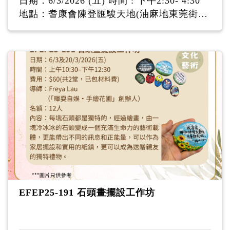
日期：6/3/2026 (五) 時間 : 下午2:30- 4:30
地點：耆康會陳登匯駿天地(油麻地東莞街16
號駿發花園第二期地下I舖) 費用：$100（只
能以現金繳費，將作代為認購「耆康會一人
一利是」護老揮春） (已包材料費) 導師：花
藝導師簡月英女士 名額：10人 對象：50歲
或以上人士 內容：讓我們用花藝迎接新的一
年。燦爛的向日葵充滿活力與朝氣；紅色的
太陽花象徵著飽滿與熱情，並搭配粉紅色的
桔梗，傳遞著色彩豐盛、喜樂平安的美好願
望。 主花：向日葵；伴花：太陽花、桔梗；
碎花：滿天星、勿忘我；葉材：雀巢芒、沙
巴葉 備註：請自備花剪、帶走的花袋及垃圾
袋（自用）
EFEP25-191 石頭畫擺設工作坊