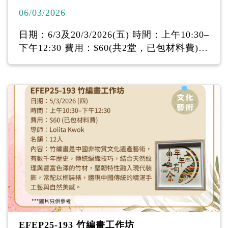
06/03/2026
日期：6/3及20/3/2026(五) 時間：上午10:30‒
下午12:30 費用：$60(共2堂，已包材料費)
導師：Freya Lau （「暉耍自娛•手繪花圃」
創辦人） 名額：12人 內容：每塊石頭都是獨
特的，經過繪畫，由一 塊冷冰冰的石頭變成
一個充滿生命力的藝術載 體，更能帶出不同
的訊息和正能量，可以作為 家居擺設和實用
的紙鎮，更可以成為送贈親友 的獨特禮物。
EFEP25-193 竹編畫工作坊