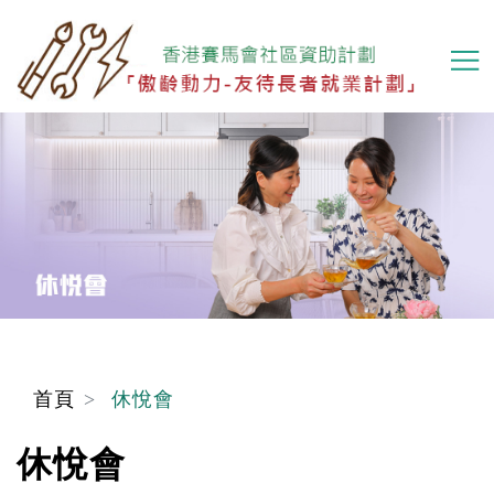
移
至
主
內
容
首頁
休悅會
休悅會