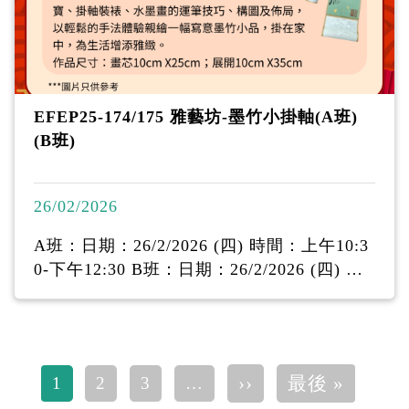
EFEP25-174/175 雅藝坊-墨竹小掛軸(A班)
(B班)
26/02/2026
A班：日期：26/2/2026 (四) 時間：上午10:3
0-下午12:30 B班：日期：26/2/2026 (四) 時
間：下午2:30-4:30 費用：$60 (已包材料費)
導師：Doris Poon 名額：10人 地點：耆康會
陳登匯駿天地(油麻地東莞街16號駿發花園第
二期地下I舖) 內容：導師會簡介中國傳統文
Pagination
下一頁
Last pa
››
最後 »
1
2
3
…
化水墨畫、文房四寶、掛軸裝裱、水墨畫的