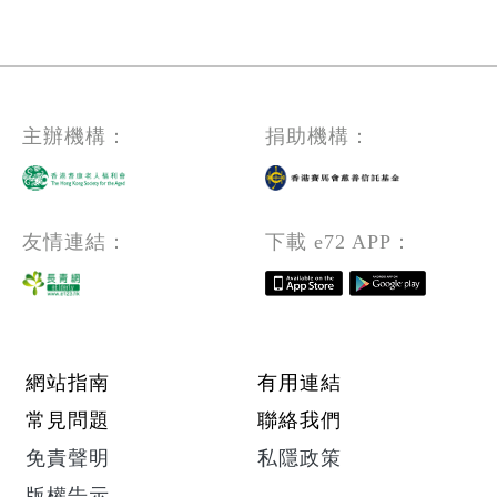
運筆技巧、構圖及佈局，以輕鬆的手法體驗
親繪一幅寫意墨竹小品，掛在家中，為生活
增添雅緻。 作品尺寸：畫芯10cm X25cm；
展開10cm X35cm
主辦機構：
捐助機構：
友情連結：
下載 e72 APP：
Footer menu
網站指南
有用連結
常見問題
聯絡我們
免責聲明
私隱政策
版權告示