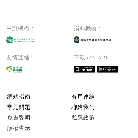
主辦機構：
捐助機構：
友情連結：
下載 e72 APP：
Footer menu
網站指南
有用連結
常見問題
聯絡我們
免責聲明
私隱政策
版權告示