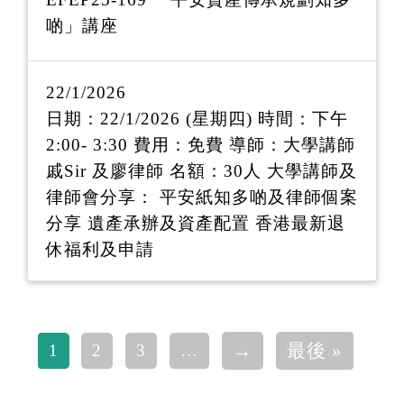
啲」講座
22/1/2026
日期：22/1/2026 (星期四) 時間：下午
2:00- 3:30 費用：免費 導師：大學講師
戚Sir 及廖律師 名額：30人 大學講師及
律師會分享： 平安紙知多啲及律師個案
分享 遺產承辦及資產配置 香港最新退
休福利及申請
Pagination
下一頁
Last p
→
最後 »
1
2
3
…