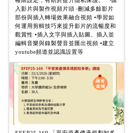
權限設定，有助於提升隱私保護。 ‧匯
入影片與製作視頻片頭 ‧刪減多餘影片
部份與插入轉場效果融合視頻 •學習如
何運用剪輯技巧來提升影片的流暢度和
觀賞性 •插入文字與插入貼圖、插入並
編輯音樂與錄製聲音並匯出視頻 •建立
youtube頻道並認識設置等
EFEP25-169 「平安資產傳承規劃知多