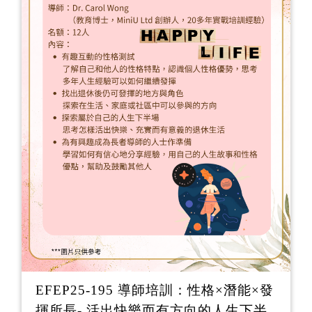
EFEP25-195 導師培訓：性格×潛能×發
揮所長- 活出快樂而有方向的人生下半