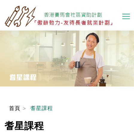
移
至
主
內
容
首頁
耆星課程
耆星課程