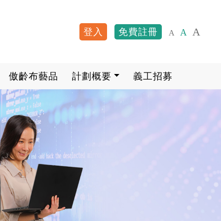
A
登入
免費註冊
A
A
User account me
傲齡布藝品
計劃概要
義工招募