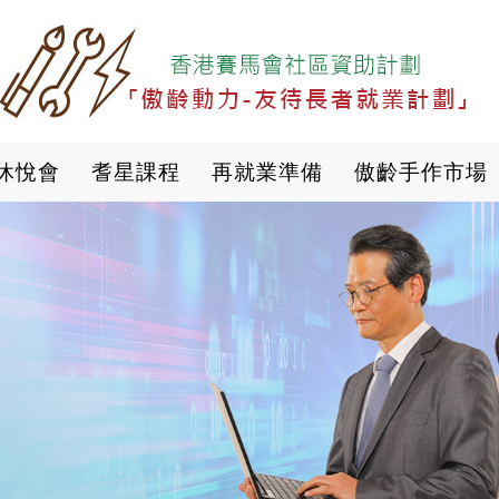
移
至
主
內
容
休悅會
耆星課程
再就業準備
傲齡手作市場