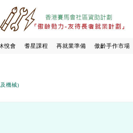
移
至
主
內
容
休悅會
耆星課程
再就業準備
傲齡手作市場
及機械)