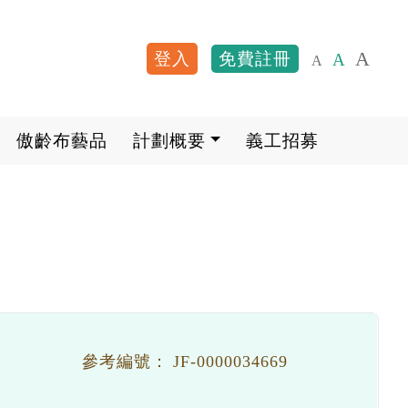
A
登入
免費註冊
A
A
User account me
傲齡布藝品
計劃概要
義工招募
參考編號：
JF-0000034669