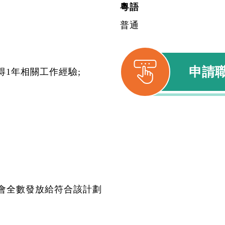
粵語
普通
申請
得1年相關工作經驗;
休
貼會全數發放給符合該計劃