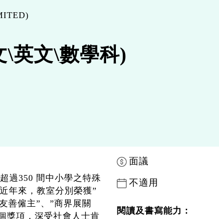
ITED)
文\英文\數學科)
面議
過350 間中小學之特殊
不適用
近年來，教室分別榮獲”
家庭友善僱主”、”商界展關
閱讀及書寫能力：
多個獎項，深受社會人士肯