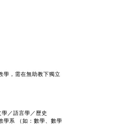
組教學，需在無助教下獨立
／文學／語言學／歷史
數學系 （如：數學、數學