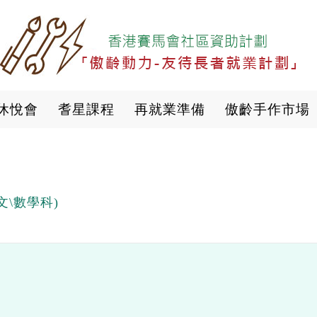
移
至
主
內
容
休悅會
耆星課程
再就業準備
傲齡手作市場
文\數學科)