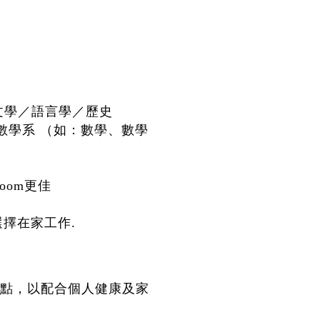
／文學／語言學／歷史
數學系 （如：數學、數學
用Zoom更佳
選擇在家工作.
點，以配合個人健康及家