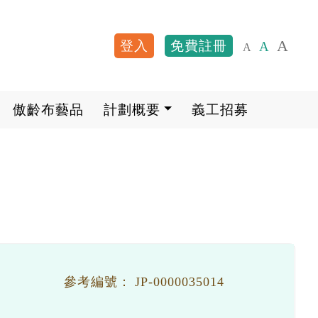
A
登入
免費註冊
A
A
User account me
傲齡布藝品
計劃概要
義工招募
參考編號：
JP-0000035014