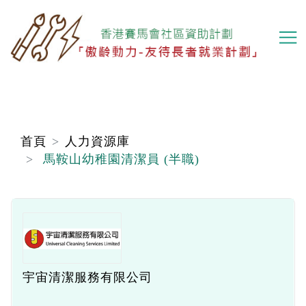
移
至
主
內
容
首頁
人力資源庫
馬鞍山幼稚園清潔員 (半職)
宇宙清潔服務有限公司