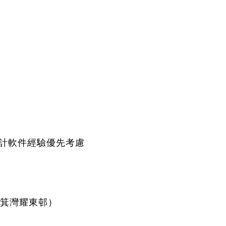
會計軟件經驗優先考慮
箕灣耀東邨）