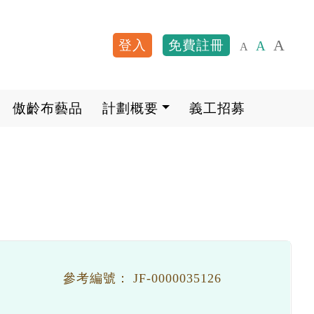
A
登入
免費註冊
A
A
User account me
傲齡布藝品
計劃概要
義工招募
參考編號：
JF-0000035126