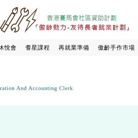
移
至
主
內
容
休悅會
耆星課程
再就業準備
傲齡手作市場
on And Accounting Clerk