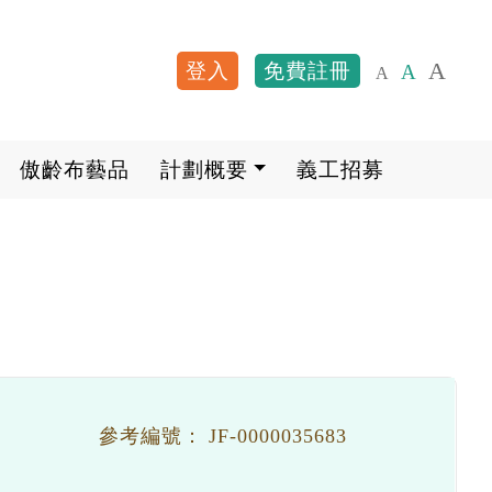
A
登入
免費註冊
A
A
User account me
傲齡布藝品
計劃概要
義工招募
參考編號：
JF-0000035683