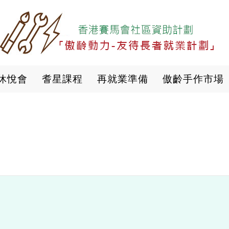
移
至
主
內
容
休悅會
耆星課程
再就業準備
傲齡手作市場