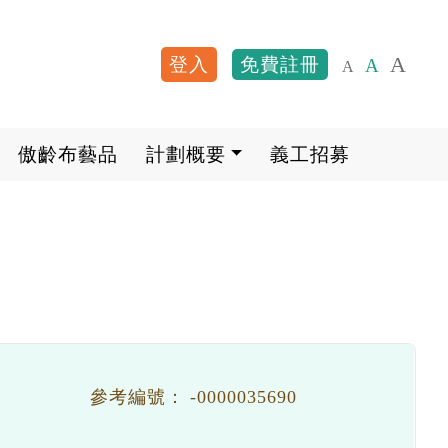
A
登入
免費註冊
A
A
User account me
傲齡布藝品
計劃概要
義工招募
參考編號：
-0000035690