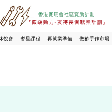
移
至
主
內
容
休悅會
耆星課程
再就業準備
傲齡手作市場