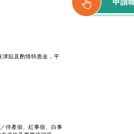
申請
有輪夜津貼及酌情特惠金，平
／侍產假、紅事假、白事