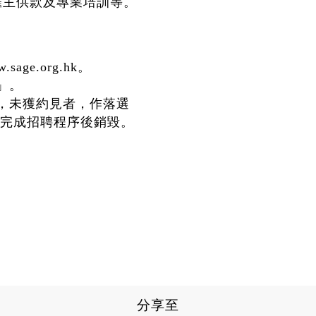
僱主供款及專業培訓等。
age.org.hk。
」。
位，未獲約見者，作落選
完成招聘程序後銷毀。
分享至