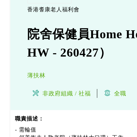
香港耆康老人福利會
院舍保健員Home He
HW - 260427）
薄扶林
非政府組織 / 社福
全職
職責描述：
- 需輪值