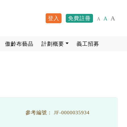
A
登入
免費註冊
A
A
User account me
傲齡布藝品
計劃概要
義工招募
參考編號：
JF-0000035934