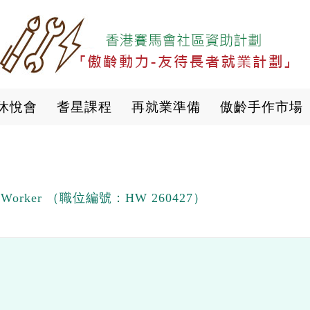
移
至
主
內
容
休悅會
耆星課程
再就業準備
傲齡手作市場
 Worker （職位編號：HW 260427）