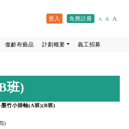
A
登入
免費註冊
A
A
User account me
傲齡布藝品
計劃概要
義工招募
B班)
藝坊-墨竹小掛軸(A班)(B班)
四)