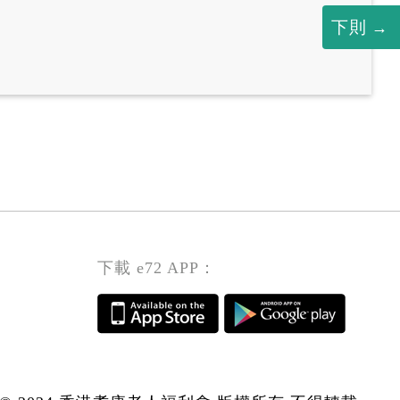
下則
下載 e72 APP：