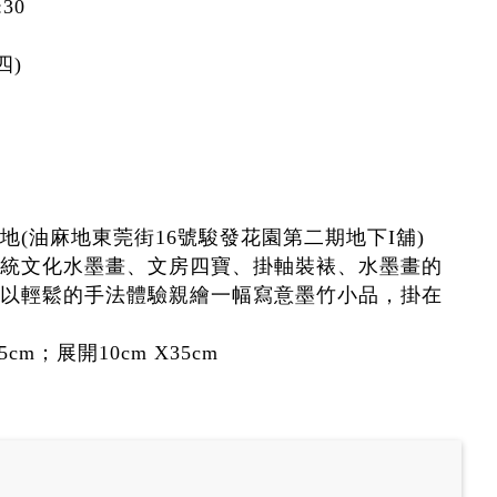
30
四)
(油麻地東莞街16號駿發花園第二期地下I舖)
統文化水墨畫、文房四寶、掛軸裝裱、水墨畫的
以輕鬆的手法體驗親繪一幅寫意墨竹小品，掛在
cm；展開10cm X35cm