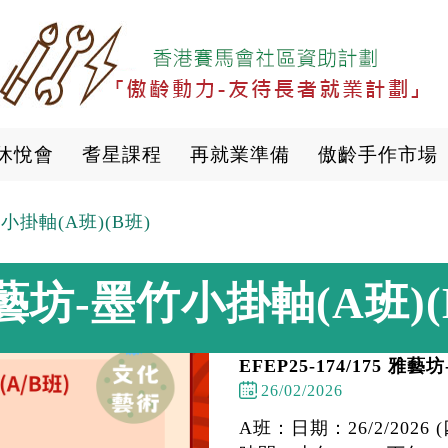
移
至
主
內
容
休悅會
耆星課程
再就業準備
傲齡手作市場
竹小掛軸(A班)(B班)
5 雅藝坊-墨竹小掛軸(A班)(
EFEP25-174/175 雅
26/02/2026
A班：日期：26/2/2026 (