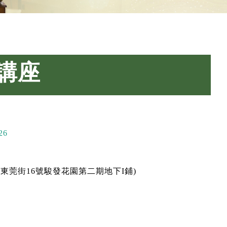
」講座
26
東莞街16號駿發花園第二期地下I鋪)