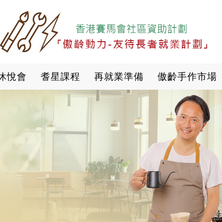
移
至
主
內
容
休悅會
耆星課程
再就業準備
傲齡手作市場