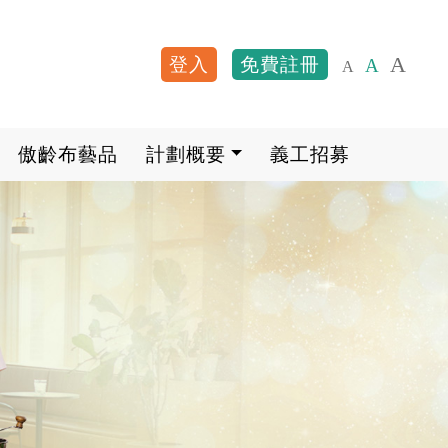
A
登入
免費註冊
A
A
User account me
傲齡布藝品
計劃概要
義工招募