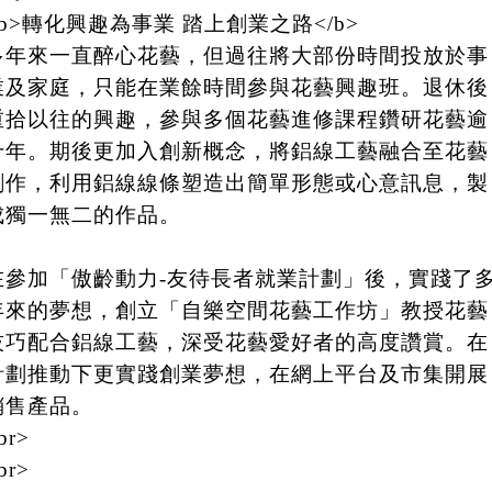
<b>轉化興趣為事業 踏上創業之路</b>
多年來一直醉心花藝，但過往將大部份時間投放於事
業及家庭，只能在業餘時間參與花藝興趣班。退休後
重拾以往的興趣，參與多個花藝進修課程鑽研花藝逾
十年。期後更加入創新概念，將鋁線工藝融合至花藝
創作，利用鋁線線條塑造出簡單形態或心意訊息，製
成獨一無二的作品。
在參加「傲齡動力-友待長者就業計劃」後，實踐了
年來的夢想，創立「自樂空間花藝工作坊」教授花藝
技巧配合鋁線工藝，深受花藝愛好者的高度讚賞。在
計劃推動下更實踐創業夢想，在網上平台及市集開展
銷售產品。
br>
br>