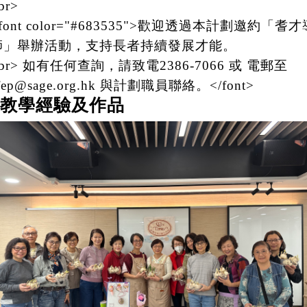
br>
font color="#683535">歡迎透過本計劃邀約「耆才
師」舉辦活動，支持長者持續發展才能。
br> 如有任何查詢，請致電2386-7066 或 電郵至
fep@sage.org.hk 與計劃職員聯絡。</font>
教學經驗及作品