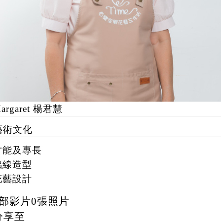
argaret 楊君慧
藝術文化
才能及專長
鋁線造型
花藝設計
部影片
0
張照片
分享至