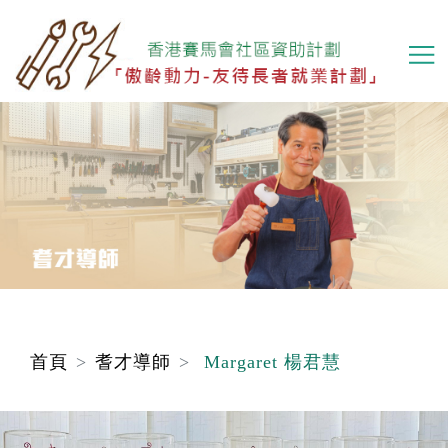
移
至
主
內
容
首頁
耆才導師
Margaret 楊君慧