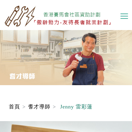
移
至
主
內
容
首頁
耆才導師
Jenny 雷彩蓮