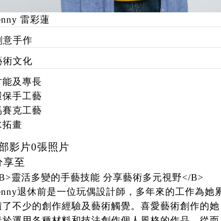
enny 雷彩蓮
創意手作
藝術文化
才能及專長
環保手工藝
馬賽克工藝
水拓畫
部影片
0
張照片
分享至
<B>靈活多變的手藝技能 分享藝術多元視野</B>
Jenny退休前是一位玩偶設計師，多年來的工作為她
積了不少的創作經驗及藝術觸覺。喜愛藝術創作的她
善於運用各種材料和技法創作個人風格的作品，從而