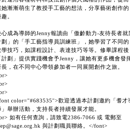
讓她漸漸萌生了教授手工藝的想法，分享藝術創作的
樂趣。
決心成為導師的Jenny報讀由「傲齡動力-友待長者就
計劃」的「手工藝指導員訓練班」，她學習了不同的
教學技巧，如課程設計、表達技巧等等。修畢課程後
「計劃」提供實踐機會予Jenny，讓她有更多機會發
所長，在不同中心帶領參加者一同展開創作之旅。
br>
br>
br>
font color="#683535">歡迎透過本計劃邀約「耆才
師」舉辦活動，支持長者持續發展才能。
br> 如有任何查詢，請致電2386-7066 或 電郵至
fep@sage.org.hk 與計劃職員聯絡。</font>