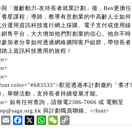
參與「傲齡動力-友待長者就業計劃」後，Ben更擔任
「耆星課程」導師，教導有意創業的中高齡人士如何
充分運用資訊科技進行網上採購、電子支付或使用線
上銷售平台，大大增加他們對創業的信心。他亦不時
與參加者分享如何透過網絡擴闊客戶組群，帶領長者
們踏上資訊科技應用的旅程！
br>
br>
br>
font color="#683535">歡迎透過本計劃邀約「耆才
師」舉辦活動，支持長者持續發展才能。
br> 如有任何查詢，請致電2386-7066 或 電郵至
fep@sage.org.hk 與計劃職員聯絡。</font>
Email
Facebook
X
WhatsApp
WeChat