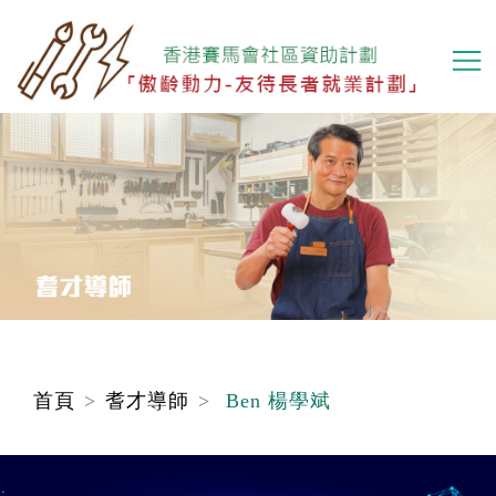
移
至
主
內
容
首頁
耆才導師
Ben 楊學斌