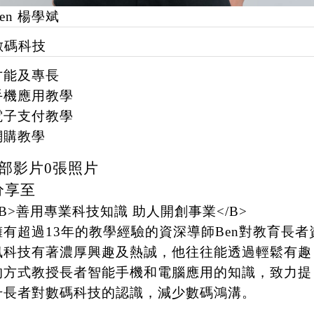
en 楊學斌
數碼科技
才能及專長
手機應用教學
電子支付教學
網購教學
部影片
0
張照片
分享至
<B>善用專業科技知識 助人開創事業</B>
擁有超過13年的教學經驗的資深導師Ben對教育長者
訊科技有著濃厚興趣及熱誠，他往往能透過輕鬆有趣
的方式教授長者智能手機和電腦應用的知識，致力提
升長者對數碼科技的認識，減少數碼鴻溝。