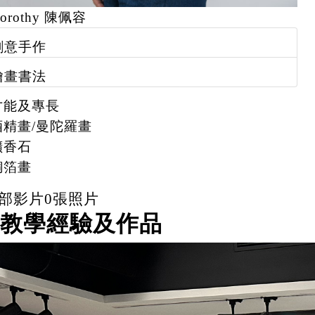
orothy 陳佩容
創意手作
繪畫書法
才能及專長
酒精畫/曼陀羅畫
擴香石
銅箔畫
部影片
0
張照片
教學經驗及作品