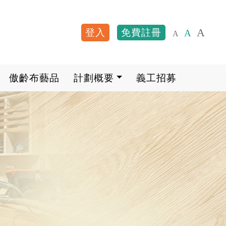
A
登入
免費註冊
A
A
User account me
傲齡布藝品
計劃概要
義工招募