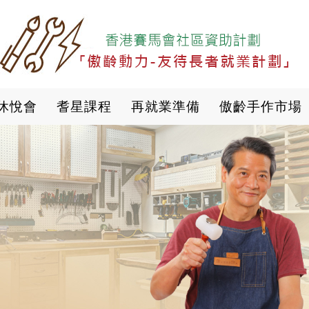
移
至
主
內
容
休悅會
耆星課程
再就業準備
傲齡手作市場