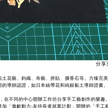
分享
，如黏土花藝、鈎織、布藝、拼貼、擴香石等。力臻完
了不同的導師認證，如日本絲帶花和純銀黏土導師證書
，在不同的中心開辦工作坊分享手工藝創作的樂趣
y參加「傲齡動力-友待長者就業計劃」開辦的「手工