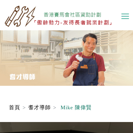
移
至
主
內
容
首頁
耆才導師
Mike 陳偉賢