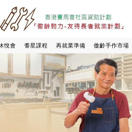
移
至
主
內
容
休悅會
耆星課程
再就業準備
傲齡手作市場