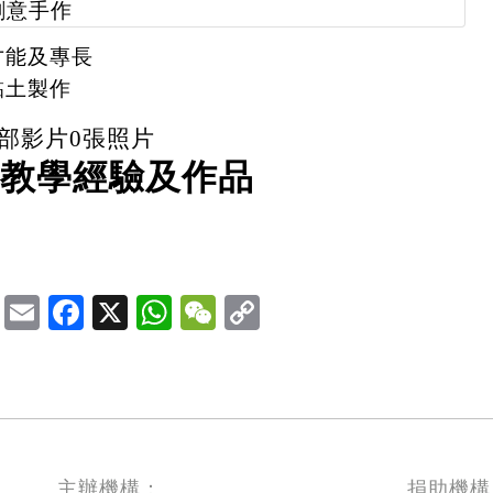
創意手作
才能及專長
黏土製作
部影片
0
張照片
教學經驗及作品
Email
Facebook
X
WhatsApp
WeChat
主辦機構：
捐助機構