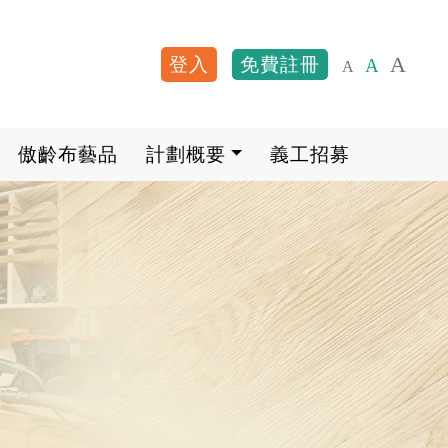
A
登入
免費註冊
A
A
User account me
傲齡布藝品
計劃概要
義工招募