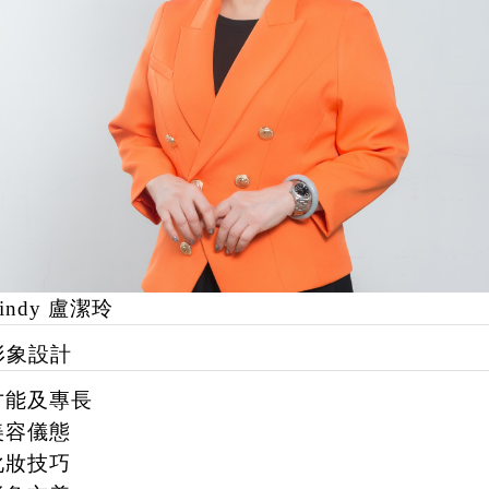
indy 盧潔玲
形象設計
才能及專長
美容儀態
化妝技巧