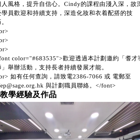
個人風格，提升自信心。Cindy的課程由淺入深，故
受學員歡迎和持續支持，深造化妝和衣着配搭的技
巧。
br>
br>
br>
font color="#683535">歡迎透過本計劃邀約「耆才
師」舉辦活動，支持長者持續發展才能。
br> 如有任何查詢，請致電2386-7066 或 電郵至
fep@sage.org.hk 與計劃職員聯絡。</font>
教學經驗及作品