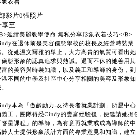
形象衣着
部影片
0
張照片
分享至
<B>延續美麗教學使命 無私分享形象衣着技巧</B>
Cindy在退休前是美容儀態學校的校長及經營時裝業
務。從她温文爾雅的舉止，大方高貴的氣質可看出她
對儀態形象的認真追求與熱誠。退而不休的她善用其
豐富的美容與時裝知識，以及義工和導師的身份，到
全港不同的中學及社區中心分享相關的美容及形象知
識。
Cindy本為「傲齡動力-友待長者就業計劃」所屬中心
的義工，團隊得悉Cindy的豐富經驗後，便邀請她擔
「耆星課程」的導師，為有意再就業或成為導師的中
高齡人士提供形象設計方面的專業意見和知識，建立