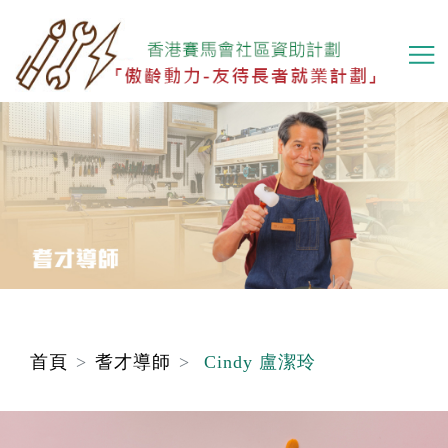
移
至
主
內
容
首頁
耆才導師
Cindy 盧潔玲