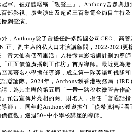
獎冠軍。被媒體暱稱「靚聲王」。Anthony曾參與超
二百部影視、廣告演出及超過三百集電台節目主持及
廣播劇聲演。
另外，Anthony除了曾擔任許多跨國公司CEO、高管
BNI正、副主席的私人口才演講顧問，2022-2023更
任「黃大仙有個荷里活」入校微電影培訓計劃的導師
及「正面價值廣播劇工作坊」首席導師。最近更為港
島區某著名小學擔任導師，成立第一隊英語司儀隊和
英語辯論隊。2024年，Anthony獲香港稅務局（IRD
邀請，為其主辦的第五屆「一帶一路稅收徵管合作論
壇」預告宣傳片亮相的商、財名人，擔任「普通話指
定導師」。同年起Anthony獲邀擔任「從希臘神話看
面價值觀」巡迴50+中小學校講座的導師。