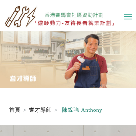
移
至
主
內
容
首頁
耆才導師
陳銳強 Anthony