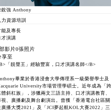
銳強 Anthony
人力資源培訓
才能及專長
口才演講
部影片
0
張照片
分享至
<B>「靚聲王」經驗豐富，口才演講名師</B>
Anthony畢業於香港浸會大學傳理系一級榮譽學士及
acquarie University市場管理學碩士。近年成為「
媒體斜杠族」，涉獵兩文三語主持、口才演講教育、
影視、廣播劇及舞台劇演出。曾獲「香港電台社區關
注廣播大獎2021」及「JCI夢起航KOL大賽2022」三