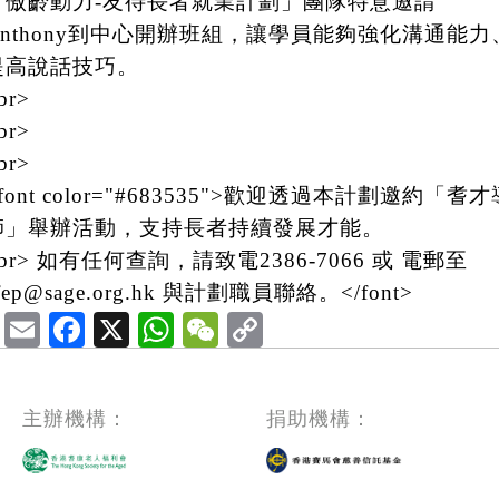
「傲齡動力-友待長者就業計劃」團隊特意邀請
Anthony到中心開辦班組，讓學員能夠強化溝通能力
提高說話技巧。
br>
br>
br>
font color="#683535">歡迎透過本計劃邀約「耆才
師」舉辦活動，支持長者持續發展才能。
br> 如有任何查詢，請致電2386-7066 或 電郵至
fep@sage.org.hk 與計劃職員聯絡。</font>
Email
Facebook
X
WhatsApp
WeChat
主辦機構：
捐助機構：