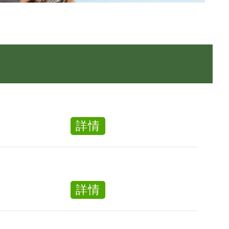
about
詳情
日
間
護
理
about
詳情
員
日
Day
間