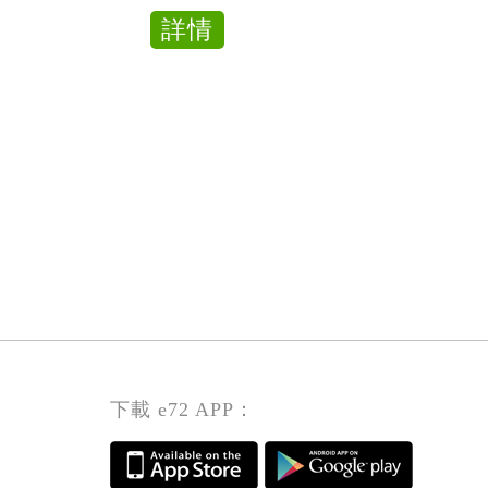
Care
理
about
詳情
Worker（PCW_YPD
員
日
Day
間
Personal
護
Care
理
Worker（PCW_YPD
員
Day
Personal
Care
Worker（PCW_YPD
下載 e72 APP：