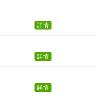
日
號：
Day
間
EN
Personal
護
-
Care
理
about
詳情
260727）
Worker（PCW_YPD
員
日
Day
間
Personal
護
Care
理
about
詳情
Worker（PCW_YPD
員
日
Day
間
Personal
護
Care
理
about
詳情
Worker（PCW_YPD
員
日
Day
間
Personal
護