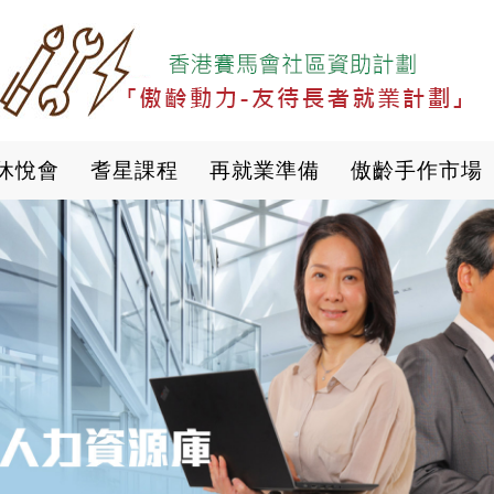
移
至
主
內
容
休悅會
耆星課程
再就業準備
傲齡手作市場