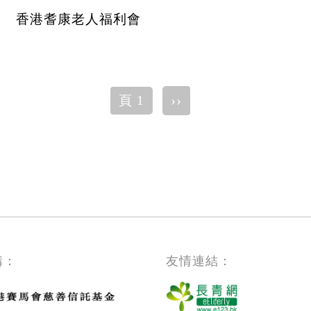
香港耆康老人福利會
下
››
頁 1
一
頁
構：
友情連結：