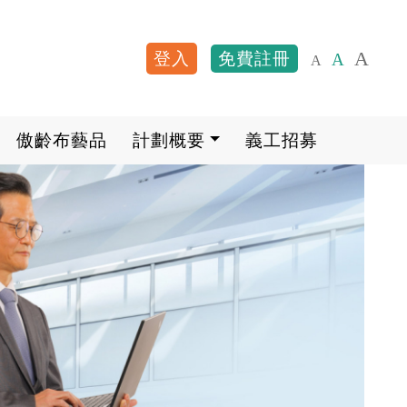
A
登入
免費註冊
A
A
User account me
傲齡布藝品
計劃概要
義工招募