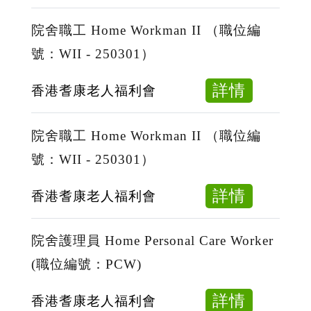
Home
院
編
Persona
舍
院舍職工 Home Workman II （職位編
號：
Care
職
號：WII - 250301）
PCW)
Worker
工
(職
Home
about
詳情
香港耆康老人福利會
位
Workma
院
編
II
舍
院舍職工 Home Workman II （職位編
號：
（職
職
號：WII - 250301）
PCW)
位
工
編
Home
about
詳情
香港耆康老人福利會
號：
Workma
院
WII
II
舍
院舍護理員 Home Personal Care Worker
-
（職
職
(職位編號：PCW)
250301
位
工
編
Home
about
詳情
香港耆康老人福利會