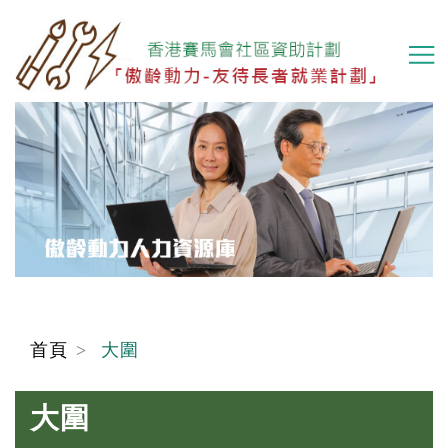
移
至
主
內
容
首頁
大圍
大圍