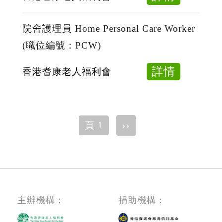
位
Home
院
編
Persona
舍
院舍護理員 Home Personal Care Worker
號：
Care
護
(職位編號：PCW)
PCW)
Worker
理
(職
員
about
詳情
香港耆康老人福利會
位
Home
院
編
Persona
舍
號：
Care
護
PCW)
Pagination
Worker
下
››
頁 1
理
一
(職
員
頁
位
Home
編
Persona
號：
Care
PCW)
Worker
主辦機構：
捐助機構：
(職