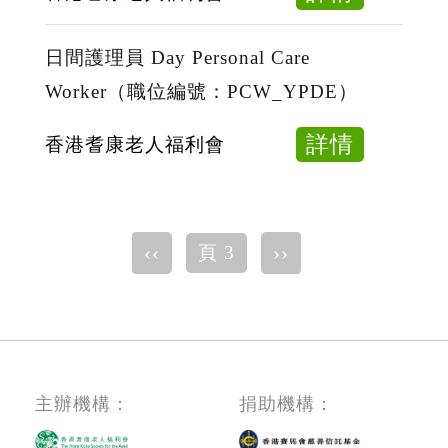
位
Home
院
編
Care
舍
日間護理員 Day Personal Care
號：
Worke
職
Worker（職位編號：PCW_YPDE）
PCW_J
位
工
編
Home
about
詳情
香港耆康老人福利會
號：
Workma
日
HCW_H
II（職
間
位
護
Pagination
編
Previous
‹‹
下
››
頁 3
理
page
一
號：
員
頁
WII_H
Day
Persona
Care
Worke
主辦機構：
捐助機構：
位