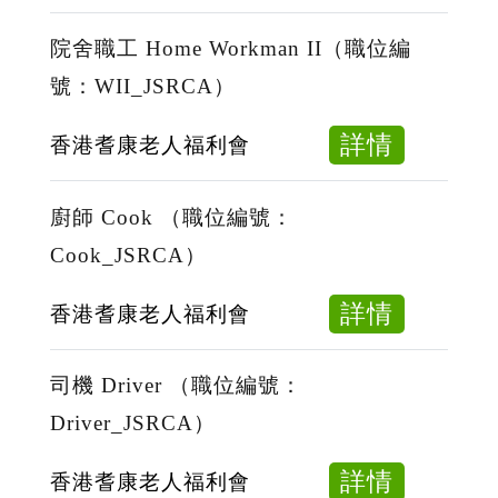
位
院
-
編
舍
院舍職工 Home Workman II（職位編
260810
號：
護
號：WII_JSRCA）
SWA
理
-
員
about
詳情
香港耆康老人福利會
260810
Home
院
Persona
舍
廚師 Cook （職位編號：
Care
職
Cook_JSRCA）
Worke
工
位
Home
about
詳情
香港耆康老人福利會
編
Workma
廚
號：
II（職
師
司機 Driver （職位編號：
PCW_
位
Cook
Driver_JSRCA）
編
（職
號：
位
about
詳情
香港耆康老人福利會