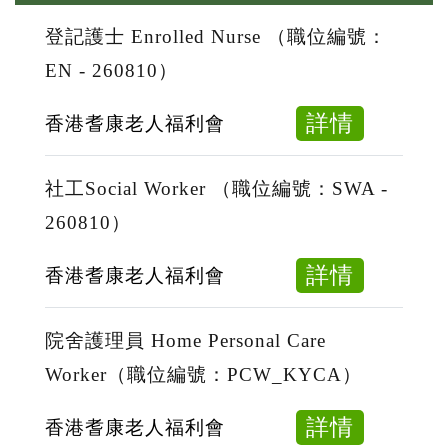
登記護士 Enrolled Nurse （職位編號：
EN - 260810）
about
詳情
香港耆康老人福利會
登
記
社工Social Worker （職位編號：SWA -
護
260810）
士
Enrolle
about
詳情
香港耆康老人福利會
Nurse
社
（職
工
院舍護理員 Home Personal Care
位
Social
Worker（職位編號：PCW_KYCA）
編
Worker
號：
（職
about
詳情
香港耆康老人福利會
EN