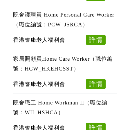
WII_J
編
司
號：
機
院舍護理員 Home Personal Care Worker
Cook_
Driver
（職位編號：PCW_JSRCA）
（職
位
about
詳情
香港耆康老人福利會
編
院
號：
舍
家居照顧員Home Care Worker（職位編
Driver
護
號：HCW_HKEHCSST）
理
員
about
詳情
香港耆康老人福利會
Home
家
Persona
居
院舍職工 Home Workman II（職位編
Care
照
號：WII_HSHCA）
Worker
顧
（職
員
about
詳情
香港耆康老人福利會