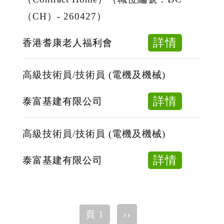
機
員
術
（CH）- 260427）
械)
(電
員/
機
技
about
詳情
香港耆康老人福利會
及
術
合
機
員
約
高級技術員/技術員 (電機及機械)
械)
(電
院
機
舍
about
詳情
泰富基建有限公司
及
護
高
機
理
級
高級技術員/技術員 (電機及機械)
械)
總
技
監
術
about
詳情
泰富基建有限公司
Director
員/
高
of
技
級
Care
術
技
Pagination
下
››
頁 1
（Contra
員
術