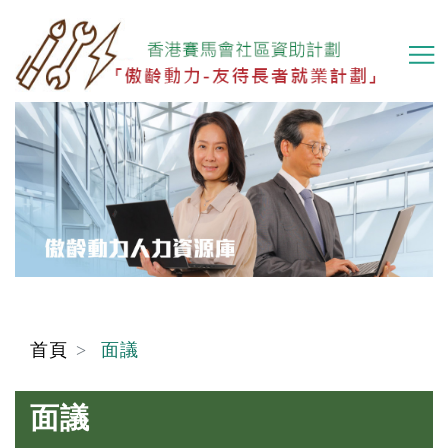
移
至
主
內
容
首頁
面議
面議