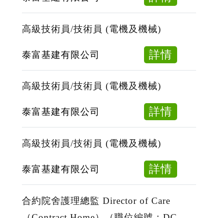
械)
員/
高
技
級
高級技術員/技術員 (電機及機械)
術
技
員
術
about
詳情
泰富基建有限公司
(電
員/
高
機
技
級
高級技術員/技術員 (電機及機械)
及
術
技
機
員
術
about
詳情
泰富基建有限公司
械)
(電
員/
高
機
技
級
高級技術員/技術員 (電機及機械)
及
術
技
機
員
術
about
詳情
泰富基建有限公司
械)
(電
員/
高
機
技
級
合約院舍護理總監 Director of Care
及
術
技
（Contract Home）（職位編號：DC