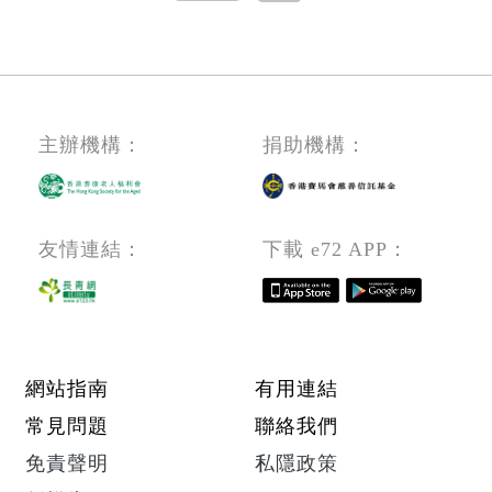
一
Home）
(電
員/
頁
（職
機
技
位
及
術
編
機
員
號：
械)
(電
主辦機構：
捐助機構：
DC
機
（CH）
及
260427
機
友情連結：
下載 e72 APP：
械)
Footer menu
網站指南
有用連結
常見問題
聯絡我們
免責聲明
私隱政策