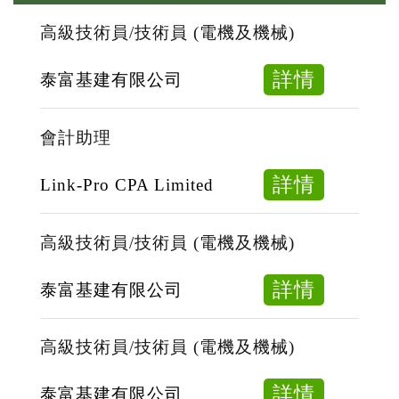
高級技術員/技術員 (電機及機械)
about
詳情
泰富基建有限公司
高
級
會計助理
技
術
about
詳情
Link-Pro CPA Limited
員/
會
技
計
高級技術員/技術員 (電機及機械)
術
助
員
理
about
詳情
泰富基建有限公司
(電
高
機
級
高級技術員/技術員 (電機及機械)
及
技
機
術
about
詳情
泰富基建有限公司