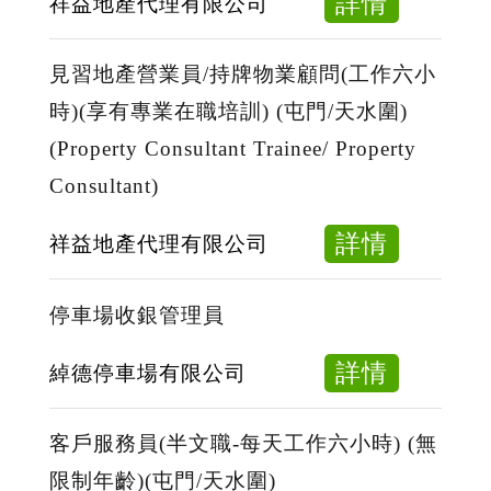
about
詳情
祥益地產代理有限公司
持
牌
見習地產營業員/持牌物業顧問(工作六小
地
時)(享有專業在職培訓) (屯門/天水圍)
產
(Property Consultant Trainee/ Property
代
Consultant)
理
(無
about
詳情
祥益地產代理有限公司
須
見
經
習
停車場收銀管理員
驗,
地
年
產
about
詳情
綽德停車場有限公司
齡
營
停
不
業
車
客戶服務員(半文職-每天工作六小時) (無
限)
員/
場
(屯
限制年齡)(屯門/天水圍)