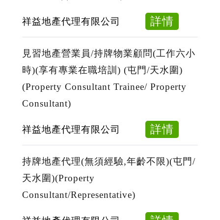
持
收
門/
牌
銀
about
詳情
祥益地產代理有限公司
天
物
管
客
水
業
理
戶
圍)
見習地產營業員/持牌物業顧問(工作六小
顧
員
服
(Propert
時)(享有專業在職培訓) (屯門/天水圍)
問
務
Consulta
(Property Consultant Trainee/ Property
(工
員
作
Consultant)
(半
六
文
about
詳情
祥益地產代理有限公司
小
職-
見
時)
每
習
(享
持牌地產代理(無須經驗,年齡不限)(屯門/
天
地
有
工
天水圍)(Property
產
專
作
Consultant/Representative)
營
業
六
業
在