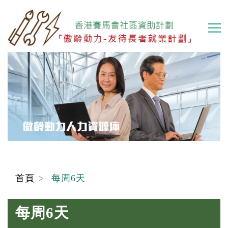
移
至
主
內
容
首頁
每周6天
每周6天