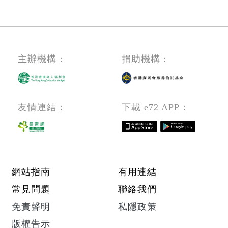
代
業
門/
頁
理
在
天
(無
職
水
須
培
圍)
經
主辦機構：
捐助機構：
訓)
(Propert
驗,
(屯
Consulta
年
門/
齡
天
友情連結：
下載 e72 APP：
不
水
限)
圍)
(屯
(Propert
門/
Consult
Footer menu
網站指南
有用連結
天
Trainee/
常見問題
聯絡我們
水
Propert
圍)
免責聲明
私隱政策
Consult
(Propert
版權告示