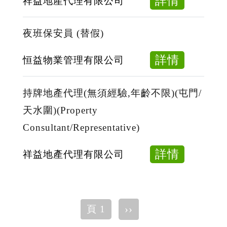
about
小
詳情
祥益地產代理有限公司
員/
職
持
時)
持
培
牌
(無
夜班保安員 (替假)
牌
訓)
地
限
物
(屯
產
制
about
詳情
恒益物業管理有限公司
業
門/
代
年
夜
顧
天
理
齡)
班
持牌地產代理(無須經驗,年齡不限)(屯門/
問
水
(無
(屯
保
天水圍)(Property
(工
圍)
須
門/
安
作
(Propert
Consultant/Representative)
經
天
員
六
Consult
驗,
水
(替
about
詳情
祥益地產代理有限公司
小
Trainee/
年
圍)
假)
持
時)
Propert
齡
牌
(享
Consult
不
地
有
限)
Pagination
下
››
頁 1
產
專
(屯
一