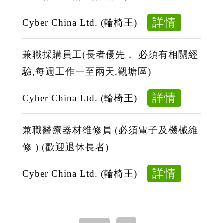
每
業
計
作
天
在
(歡
about
詳情
Cyber China Ltd. (輪椅王)
六
工
職
迎
AI
小
作
培
退
兼
時)
兼職採購員工(長者優先， 必須有相關經
六
訓)
休
職
(享
驗,每週工作一至兩天,觀塘區)
小
(屯
長
平
有
時)
門/
者)
面/
about
詳情
專
Cyber China Ltd. (輪椅王)
(無
天
觀
視
兼
業
限
水
塘
頻
職
在
制
兼職醫療器材维修員 (必須電子及機械維
圍)
區
编
採
職
年
(Propert
修 ) (歡迎退休長者)
每
辑
購
培
齡)
Consult
週
(歡
員
訓)
about
詳情
(屯
Cyber China Ltd. (輪椅王)
Trainee/
工
迎
工
(屯
兼
門/
Propert
作
退
(長
門/
職
天
Consult
一
休
者
天
醫
水
至