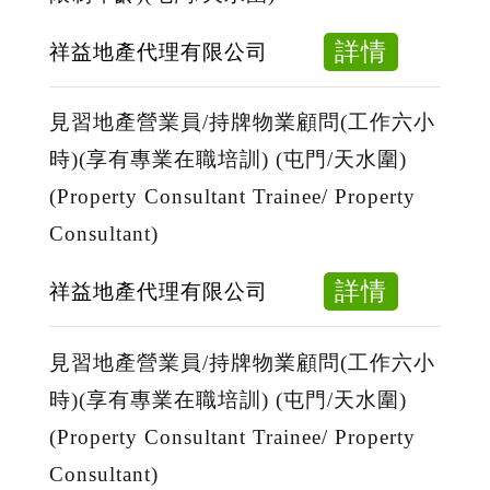
牌
療
物
器
about
詳情
祥益地產代理有限公司
業
材
客
顧
维
戶
見習地產營業員/持牌物業顧問(工作六小
問
修
服
時)(享有專業在職培訓) (屯門/天水圍)
(工
員
務
作
(Property Consultant Trainee/ Property
(必
員
六
須
Consultant)
(半
小
電
文
時)
about
詳情
祥益地產代理有限公司
子
職-
(享
見
及
每
有
習
機
見習地產營業員/持牌物業顧問(工作六小
天
專
地
械
工
時)(享有專業在職培訓) (屯門/天水圍)
業
產
維
作
(Property Consultant Trainee/ Property
在
營
修
六
Consultant)
職
業
)