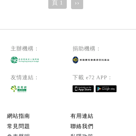
長
Pagination
優
下
››
水
頁 1
療
圍)
兩
者)
一
先，
圍)
器
天,
每
頁
必
(Propert
材
觀
週
須
Consult
维
塘
工
有
Trainee/
修
區)
作
相
Propert
員
主辦機構：
捐助機構：
一
關
Consult
(必
至
經
須
兩
驗,
電
友情連結：
下載 e72 APP：
天,
每
子
觀
週
及
塘
工
機
區)
作
械
Footer menu
網站指南
有用連結
一
維
至
常見問題
聯絡我們
修
兩