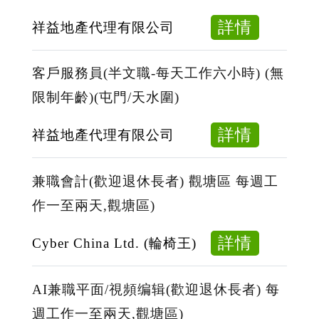
小
培
員/
(歡
時)
about
詳情
祥益地產代理有限公司
訓)
持
迎
(無
見
(屯
牌
退
限
習
客戶服務員(半文職-每天工作六小時) (無
門/
物
休
制
地
天
業
限制年齡)(屯門/天水圍)
長
年
產
水
顧
者)
齡)
營
about
詳情
祥益地產代理有限公司
圍)
問
(屯
業
客
(Propert
(工
門/
員/
戶
Consult
作
兼職會計(歡迎退休長者) 觀塘區 每週工
天
持
服
Trainee/
六
作一至兩天,觀塘區)
水
牌
務
Propert
小
圍)
物
員
Consult
時)
about
詳情
Cyber China Ltd. (輪椅王)
業
(半
(享
兼
顧
文
有
職
AI兼職平面/視頻编辑(歡迎退休長者) 每
問
職-
專
會
週工作一至兩天,觀塘區)
(工