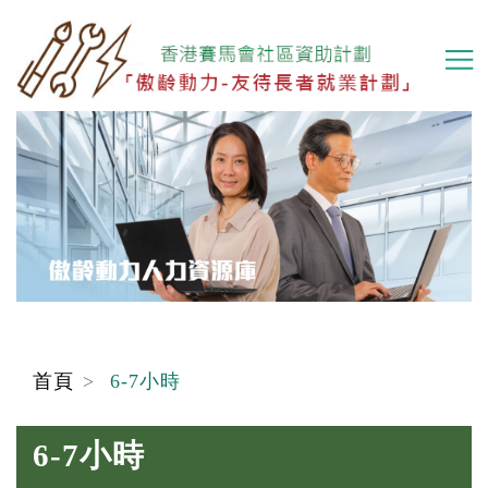
移
至
主
內
容
首頁
6-7小時
6-7小時