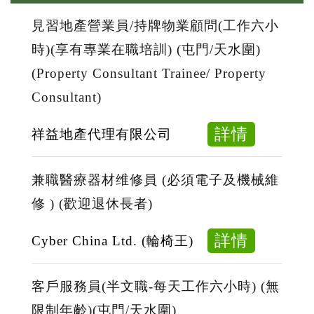
見習地產營業員/持牌物業顧問(工作六小
時)(享有專業在職培訓) (屯門/天水圍)
(Property Consultant Trainee/ Property
Consultant)
about
詳情
祥益地產代理有限公司
見
習
兼職醫療器材维修員 (必須電子及機械維
地
修 ) (歡迎退休長者)
產
營
about
詳情
Cyber China Ltd. (輪椅王)
業
兼
員/
職
客戶服務員(半文職-每天工作六小時) (無
持
醫
限制年齡)(屯門/天水圍)