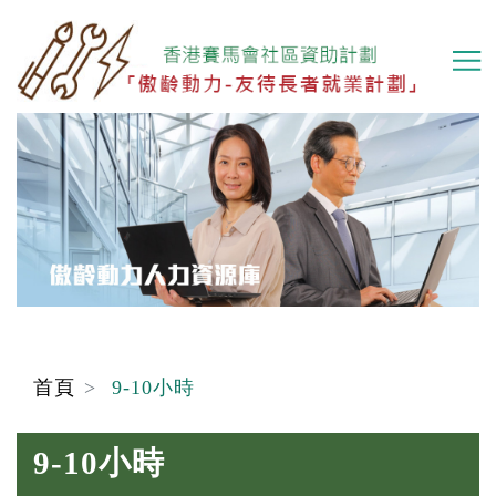
移
至
主
內
容
首頁
9-10小時
9-10小時