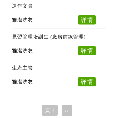
型
運作文員
貨
車
about
詳情
雅潔洗衣
司
運
機
作
見習管理培訓生 (廠房前線管理)
(18
文
牌)
員
about
詳情
雅潔洗衣
見
習
生產主管
管
理
about
詳情
雅潔洗衣
培
生
訓
產
生
主
Pagination
下
››
頁 1
(廠
管
一