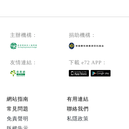
房
頁
前
線
管
理)
主辦機構：
捐助機構：
友情連結：
下載 e72 APP：
Footer menu
網站指南
有用連結
常見問題
聯絡我們
免責聲明
私隱政策
版權告示