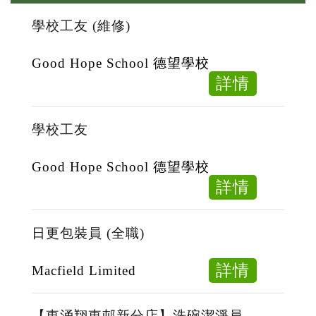
學校工友 (維修)
Good Hope School 德望學校
about
詳情
學
校
學校工友
工
友
Good Hope School 德望學校
(維
about
詳情
修)
學
校
日更包裝員 (全職)
工
友
about
詳情
Macfield Limited
日
更
【東涌翔東邨新分店】洗碗潔淨員