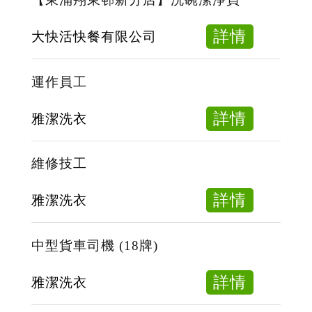
包
裝
about
詳情
大快活快餐有限公司
員
【東
(全
涌
運作員工
職)
翔
東
about
詳情
雅潔洗衣
邨
運
新
作
維修技工
分
員
店】
工
about
詳情
雅潔洗衣
洗
維
碗
修
中型貨車司機 (18牌)
潔
技
淨
工
about
詳情
雅潔洗衣
員
中