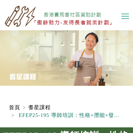
移
至
主
內
容
首頁
耆星課程
EFEP25-195 導師培訓：性格×潛能×發揮所長- 活出快樂而有方向的人生下半場