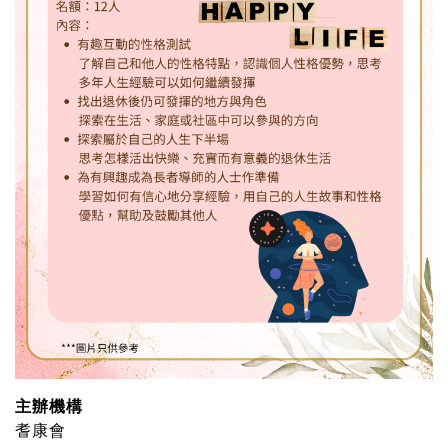
主辦機構
耆康會