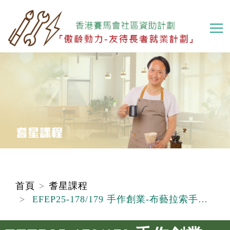
移
至
主
內
容
首頁
耆星課程
EFEP25-178/179 手作創業-布藝拉索手挽袋(A班)/(B班)