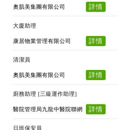
駛
about
詳情
奧肌美集團有限公司
巡
清
邏
潔
大廈助理
主
員
任
about
詳情
康居物業管理有限公司
(旺
大
角/
廈
清潔員
紅
助
磡
理
about
詳情
奧肌美集團有限公司
取
清
車)
潔
廚務助理 [三級運作助理]
員
about
詳情
醫院管理局九龍中醫院聯網
廚
務
日班保安員