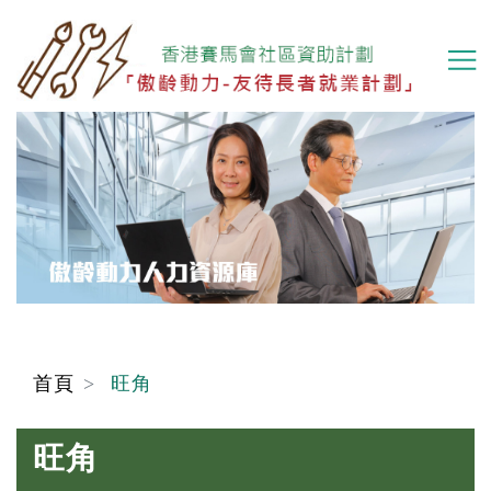
移
至
主
內
容
首頁
旺角
旺角