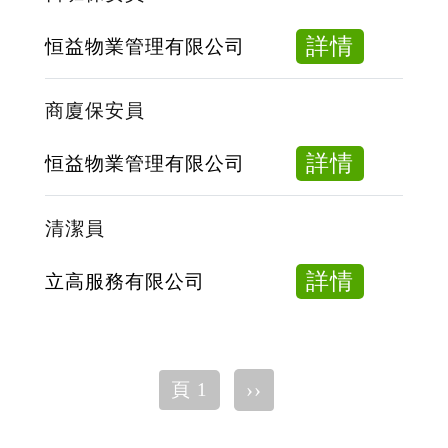
助
理
about
詳情
恒益物業管理有限公司
[三
日
級
班
商廈保安員
運
保
作
安
about
詳情
恒益物業管理有限公司
助
員
商
理]
廈
清潔員
保
安
about
詳情
立高服務有限公司
員
清
潔
員
Pagination
下
››
頁 1
一
頁