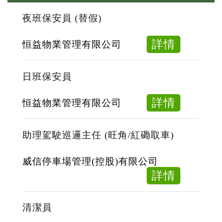
夜班保安員 (替假)
about
詳情
恒益物業管理有限公司
夜
班
日班保安員
保
安
about
詳情
恒益物業管理有限公司
員
日
(替
班
助理駕駛巡邏主任 (旺角/紅磡取車)
假)
保
安
威信停車場管理(控股)有限公司
員
about
詳情
助
理
清潔員
駕