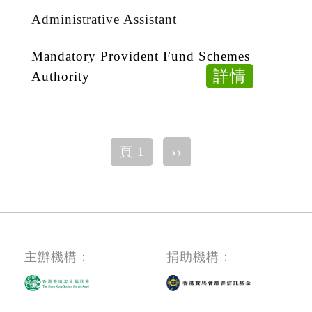
Assistan
Administrative Assistant
Mandatory Provident Fund Schemes
about
詳情
Authority
Administ
Assistan
Pagination
下
››
頁 1
一
頁
主辦機構：
捐助機構：