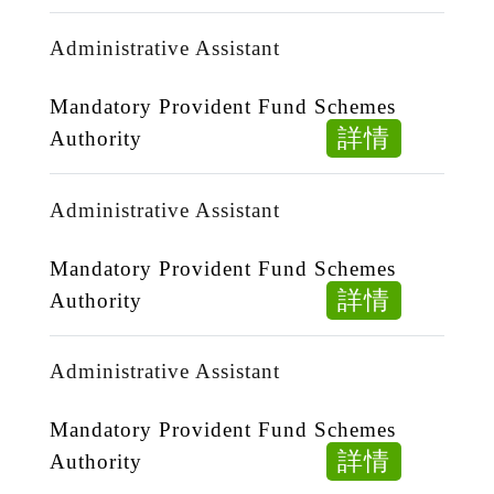
Welfare
福
WW
Worker
利
Administrative Assistant
-
（職
工
260608
位
作
Mandatory Provident Fund Schemes
編
員
about
詳情
Authority
號：
Welfare
Administ
WW
Worker
Assistan
Administrative Assistant
-
（職
260511
位
Mandatory Provident Fund Schemes
編
about
詳情
Authority
號：
Administ
WW
Assistan
Administrative Assistant
-
260410
Mandatory Provident Fund Schemes
about
詳情
Authority
Administ