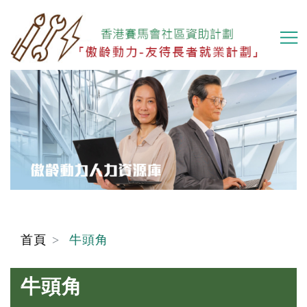
移
至
主
內
容
首頁
牛頭角
牛頭角