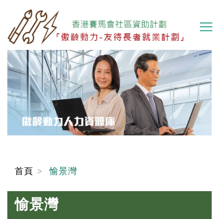
移
至
主
內
容
首頁
愉景灣
愉景灣