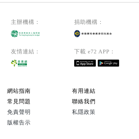
主辦機構：
捐助機構：
友情連結：
下載 e72 APP：
Footer menu
網站指南
有用連結
常見問題
聯絡我們
免責聲明
私隱政策
版權告示