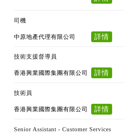
餐
廳
司機
清
潔
about
詳情
中原地產代理有限公司
洗
司
碗
機
技術支援督導員
員
about
詳情
香港興業國際集團有限公司
技
術
技術員
支
援
about
詳情
香港興業國際集團有限公司
督
技
導
術
Senior Assistant - Customer Services
員
員