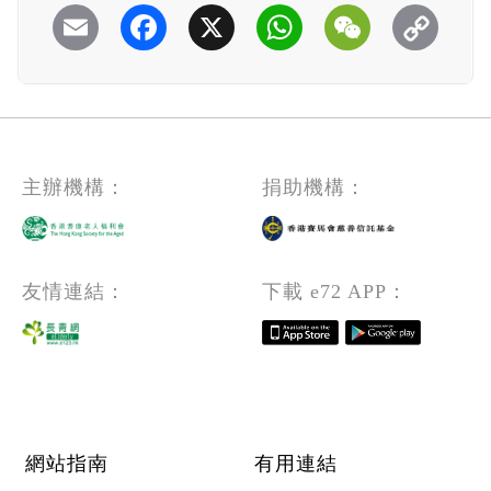
Email
Facebook
X
WhatsApp
WeChat
主辦機構：
捐助機構：
友情連結：
下載 e72 APP：
Footer menu
網站指南
有用連結