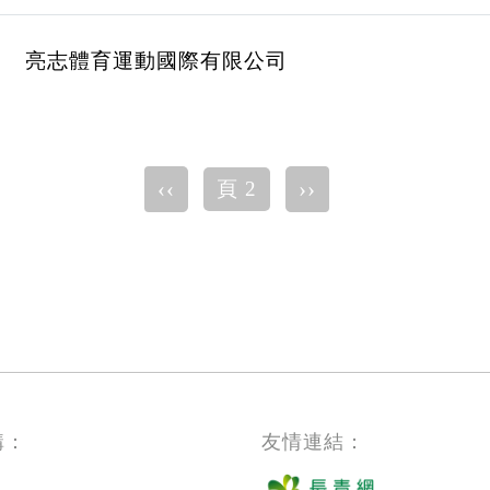
亮志體育運動國際有限公司
Previous
‹‹
下
››
頁 2
page
一
頁
構：
友情連結：