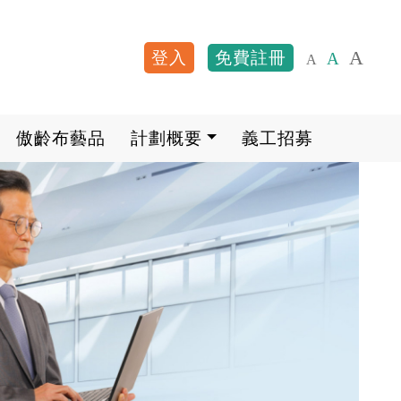
A
登入
免費註冊
A
A
User account me
傲齡布藝品
計劃概要
義工招募