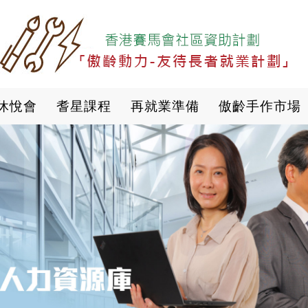
移
至
主
內
容
休悅會
耆星課程
再就業準備
傲齡手作市場