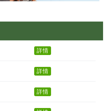
about
詳情
交
通
about
詳情
督
兼
導
職
員
about
詳情
外
兼
賣
職
員