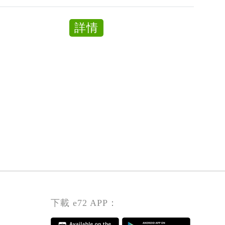
項
職/
目
兼
about
詳情
協
職)
設
調
計
員
員
(全
職/
兼
職)
下載 e72 APP：