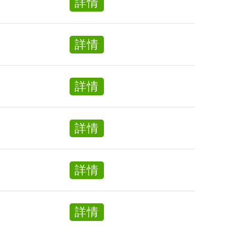
about
詳情
外
-
交
賣
九
通
員
龍
about
詳情
督
-
區
交
導
港
通
員
島
about
詳情
督
區
客
導
務
員
about
詳情
助
技
理
工
about
詳情
(全
車
職/
工
兼
about
詳情
(全
職)