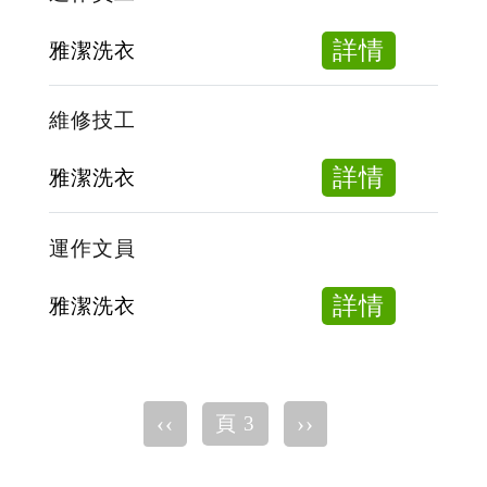
師
傅
about
詳情
雅潔洗衣
運
作
維修技工
員
工
about
詳情
雅潔洗衣
維
修
運作文員
技
工
about
詳情
雅潔洗衣
運
作
文
Pagination
Previous
‹‹
下
››
頁 3
員
page
一
頁