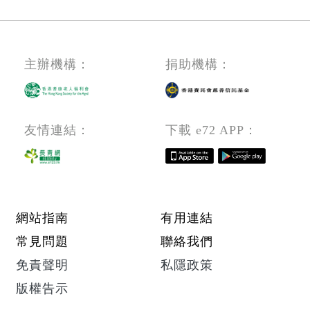
主辦機構：
捐助機構：
友情連結：
下載 e72 APP：
Footer menu
網站指南
有用連結
常見問題
聯絡我們
免責聲明
私隱政策
版權告示