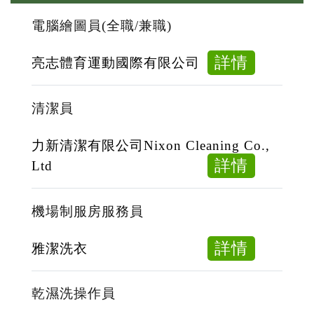
電腦繪圖員(全職/兼職)
about
詳情
亮志體育運動國際有限公司
電
腦
清潔員
繪
圖
力新清潔有限公司Nixon Cleaning Co.,
員
about
詳情
Ltd
(全
清
職/
潔
機場制服房服務員
兼
員
職)
about
詳情
雅潔洗衣
機
場
乾濕洗操作員
制