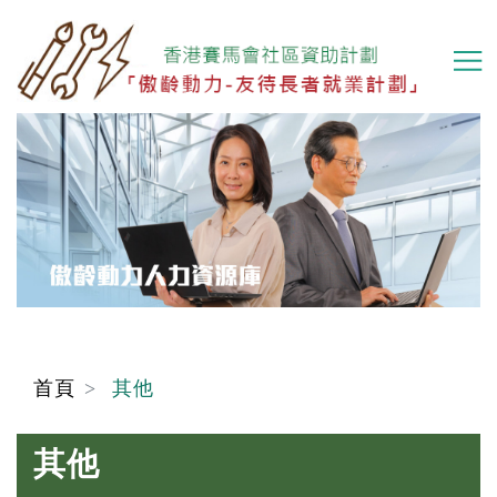
移
至
主
內
容
首頁
其他
其他