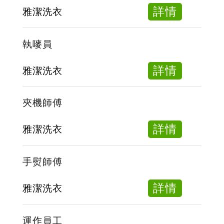
服
about
詳情
雅潔洗衣
房
乾
服
濕
執嘜員
務
洗
員
操
about
詳情
雅潔洗衣
作
執
員
嘜
夾機師傅
員
about
詳情
雅潔洗衣
夾
機
手熨師傅
師
傅
about
詳情
雅潔洗衣
手
熨
運作員工