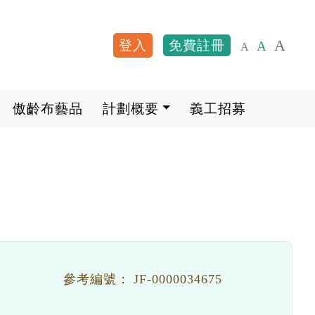
A
登入
免費註冊
A
A
User account me
傲齡布藝品
計劃概要
義工招募
參考編號：
JF-0000034675