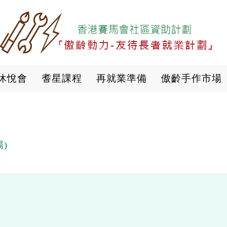
移
至
主
內
容
休悅會
耆星課程
再就業準備
傲齡手作市場
)