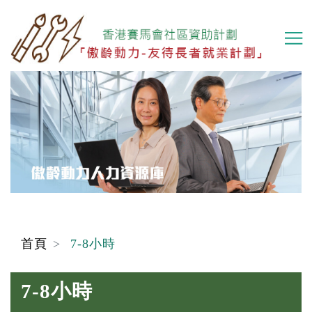
移
至
主
內
容
首頁
7-8小時
7-8小時