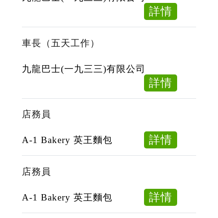
組
about
詳情
長
助
(固
理
車長（五天工作）
定
站
夜
長
九龍巴士(一九三三)有限公司
班)
（全
about
詳情
職
車
/
長
店務員
時
（五
薪）
天
about
詳情
A-1 Bakery 英王麵包
工
店
作）
務
店務員
員
about
詳情
A-1 Bakery 英王麵包
店