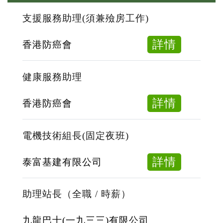
支援服務助理(須兼殮房工作)
about
詳情
香港防癌會
支
援
健康服務助理
服
務
about
詳情
香港防癌會
助
健
理
康
電機技術組長(固定夜班)
(須
服
兼
務
about
詳情
泰富基建有限公司
殮
助
電
房
理
機
助理站長（全職 / 時薪）
工
技
作)
術
九龍巴士(一九三三)有限公司