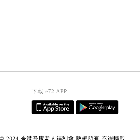
戶
Clerk)
(全
服
(屯
職)
務
門
(Customer
文
區)
Service
員
Clerk)
(全
(屯
職)
門
(Customer
區)
Service
Clerk)
(屯
下載 e72 APP：
門
區)
© 2024 香港耆康老人福利會 版權所有 不得轉載