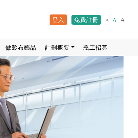
A
登入
免費註冊
A
A
User account me
傲齡布藝品
計劃概要
義工招募