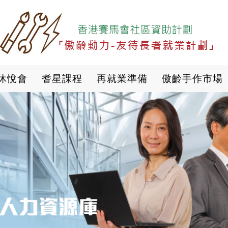
移
至
主
內
容
休悅會
耆星課程
再就業準備
傲齡手作市場