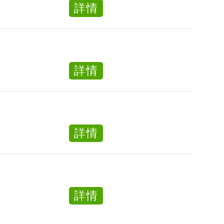
區)
Personal
Service
about
詳情
服
Care
Clerk)
維
務
Worker
(屯
修
文
門
技
員
區)
術
(全
about
詳情
員
職)
客
(Customer
戶
Service
服
Clerk)
務
about
詳情
(屯
文
客
門
員
戶
區)
(全
服
職)
務
about
詳情
(Customer
文
客
Service
員