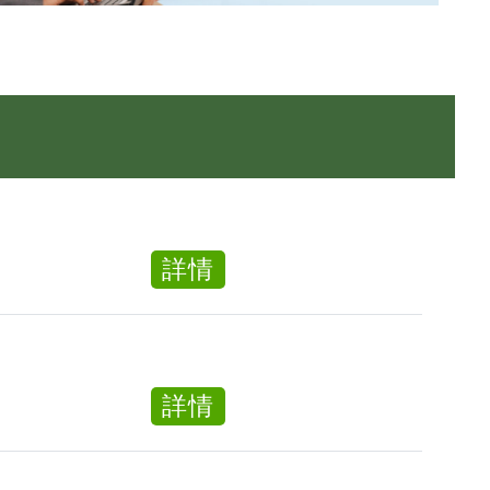
about
詳情
客
戶
服
務
about
詳情
文
客
員
戶