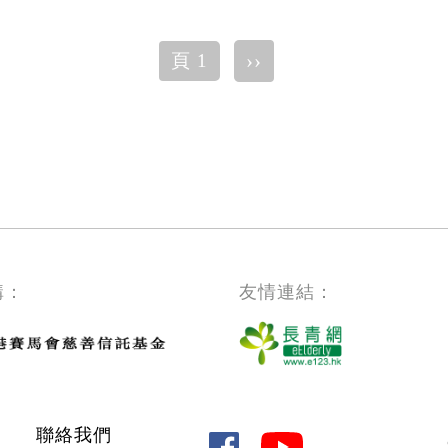
下
››
頁 1
一
頁
構：
友情連結：
聯絡我們