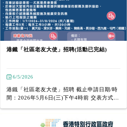
------------------- 「國泰附屬服務」行情招聘講
座 2026年5月26日(二)︱下午2時30分至下午4
時 地址：耆康會陳登匯駿天地 九龍油麻地東
莞街16號駿發花園I 號地舖 ----------------------
--------- 招聘講座提供不同的職位空缺：
港鐵「社區老友大使」招聘(活動已完結)
6/5/2026
港鐵「社區老友大使」招聘 截止申請日期/時
間：2026年5月6日(三)下午4時前 交表方式
(1) 親身/投寄到：香港耆康老人福利會陳登匯
駿天地 - 油麻地東莞街16號駿發花園第二期地
下I舖 (2) 電郵至 efep@sage.org.hk ------------