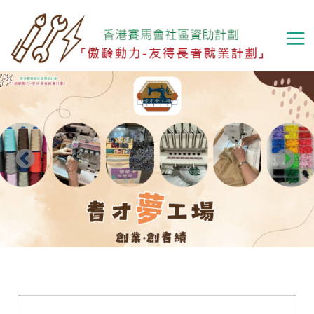
移
至
主
內
容
Previous
下一頁