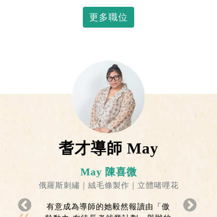
更多職位
耆才導師 May
May 陳喜微
俄羅斯刺繡｜絨毛條製作｜立體啫哩花
有意成為導師的她毅然報讀由「傲
Previous
下一頁