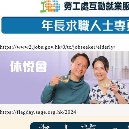
------------------- 工作車站：黃大仙、深水埗、
葵興、元朗、鰂魚涌、長沙灣、西九龍、屯門
（輕鐵） 職務簡介： •在車站協助乘客─尤其
是長者乘客 •於車站大堂或月台主動為乘客提
供關懷備至的服務及提供協助，包括解答乘客
查詢等 •向乘客介紹港鐵系統設施及推廣安全
https://www2.jobs.gov.hk/0/tc/jobseeker/elderly/
訊息 •執行上司指派之職務 -----------------------
-------- 如有疑問請致電 2386-7066與本計劃
職員聯絡 。 下載職位申請表
https://flagday.sage.org.hk/2024