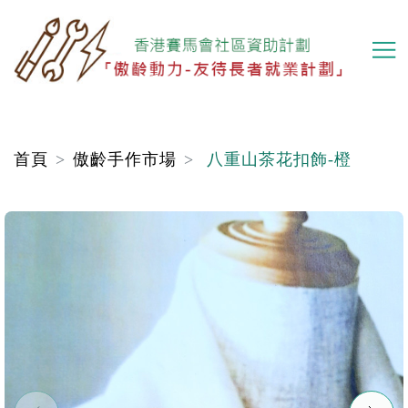
移
至
主
內
容
首頁
傲齡手作市場
八重山茶花扣飾-橙