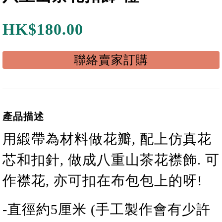
HK$
180.00
聯絡賣家訂購
產品描述
用緞帶為材料做
花瓣
, 配上仿真
花
芯
和扣針
,
做成
八重山茶花襟飾
. 可
作
襟花
, 亦可扣在布包包上的呀!
-
直徑約
5
厘米 (手工製作會有少許