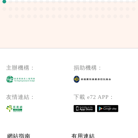
主辦機構：
捐助機構：
友情連結：
下載 e72 APP：
Footer menu
網站指南
有用連結