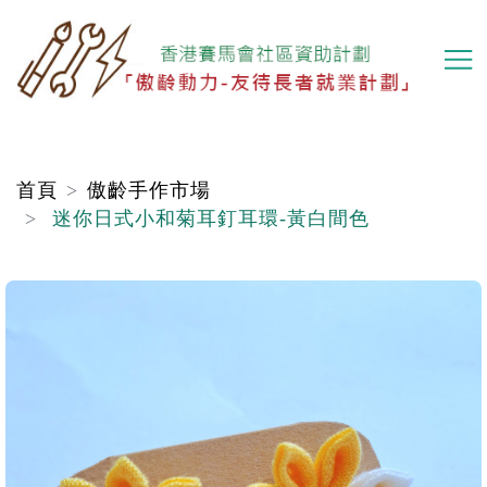
移
至
主
內
容
首頁
傲齡手作市場
迷你日式小和菊耳釘耳環-黃白間色