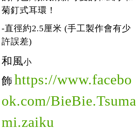
菊
釘式耳環！
-直徑約2
.5
厘米 (手工製作會有少
許誤差)
和風
小
https://www.facebo
飾
ok.com/BieBie.Tsuma
mi.zaiku