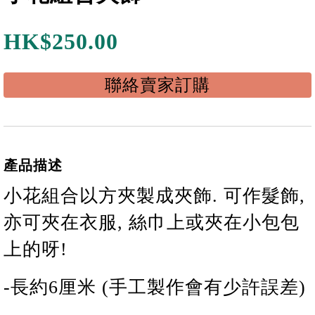
HK$
250.00
聯絡賣家訂購
產品描述
小花
組合
以方夾製成夾飾. 可作髮飾,
亦可夾在衣服, 絲巾上或夾在小包包
上的呀!
-長
約
6
厘米 (手工製作會有少許誤差)