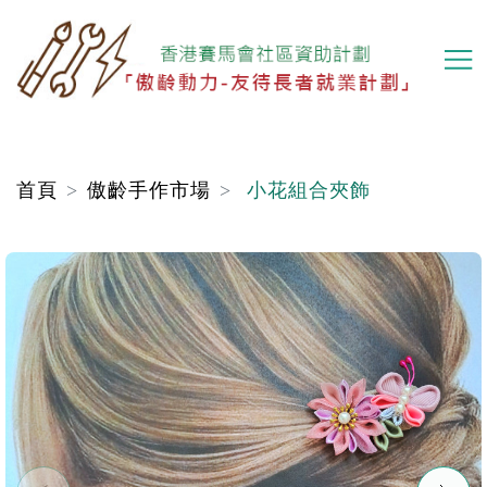
移
至
主
內
容
首頁
傲齡手作市場
小花組合夾飾