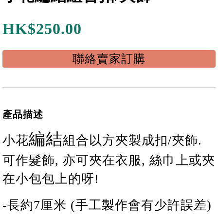
HK$
250.00
聯絡賣家訂購
產品描述
編結
小花
組合
以方夾製成扣/夾飾.
可作髮飾, 亦可夾在衣服, 絲巾上或夾
在小包包上的呀!
-長
約
7
厘米 (手工製作會有少許誤差)