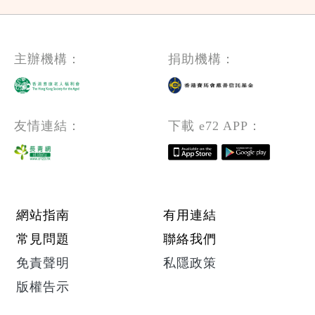
主辦機構：
捐助機構：
友情連結：
下載 e72 APP：
Footer menu
網站指南
有用連結
常見問題
聯絡我們
免責聲明
私隱政策
版權告示