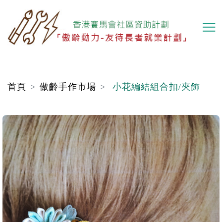
移
至
主
內
容
首頁
傲齡手作市場
小花編結組合扣/夾飾