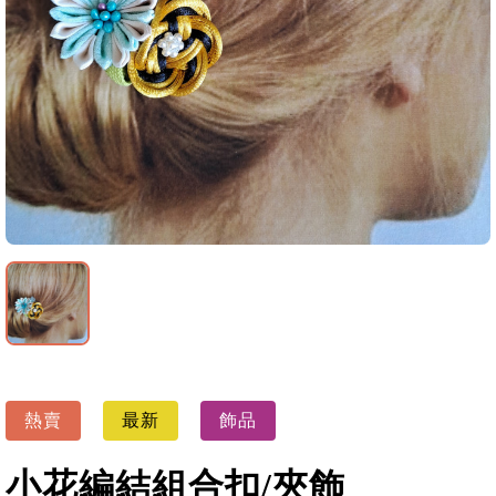
熱賣
最新
飾品
小花編結組合扣/夾飾